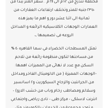
مختلفة تتدرج من ١٠٢ م الى ٢١١ م ..سعر المتر يبدا من
٢٣٥٠ جنيه للمتر وتختلف ارتفاعات
العقارات
من
ثمانية الى اثنا عشر دور و اهم ما يميز هذه
العمارات الوجهات الكلاسيكيه الرائعه و المداخل
الروعه فى تصميمها ,،
تمثل المسطحات الخضراء
في سما القاهره
٤٠ %
من مساحتها لتكون منظومة رائعة من تلاحم
السكن مع عدد لا نهائى من المميزات اهمها:
-الوجهات
المميزة ( من
الالوميتال الفاخر ومداخل
من الجرانتيت والزجاج السيكوريت و٢ اسانسير
وسلالم ومصاطب رخام وباب من خشب الارو
)
–
انترنت لاسلكى – مركز طبى – نادى رياضى واجتماعي
و توجد مجموعة من الخدمات بالكومبوند مثل