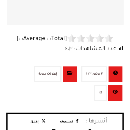
]
٠
Average:
٠
[Total:
عدد المشاهدات:
٤٠٣
٣ يونيو، ٢٠٢٣
إعلانات مبوبة
١٤٩
فيسبوك
إغلاق