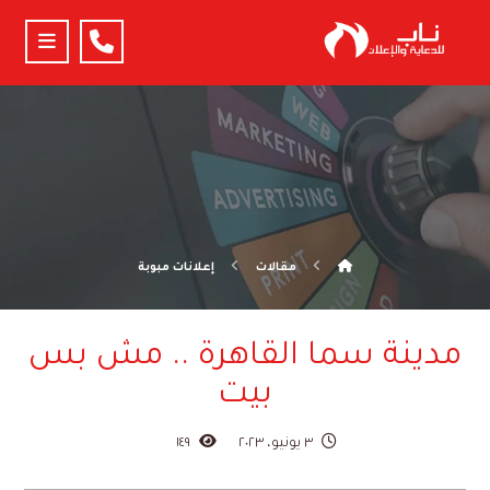
مقالات
إعلانات مبوبة
مدينة سما القاهرة .. مش بس
بيت
٣ يونيو، ٢٠٢٣
١٤٩