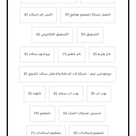
افضل شركة تصميم مواقع
(٧)
اكس بانر استاند
(٤)
التسويق
(٧)
التسويق الالكتروني
(٥)
بانر بقربه
(٤)
بانر متغير
(٦)
بروشور ستاند
(٤)
بروموشن تيبل - شركة ناب للدعاية والاعلان ستاند التذوق
(٤)
بوب اب
(٤)
بوب اب ستاند
(٤)
تابلوه
(٤)
تحسين محركات البحث
(٥)
تصميم
(١٨)
تصميم إستاندات
(٨)
تصميم استاندات
(٦)