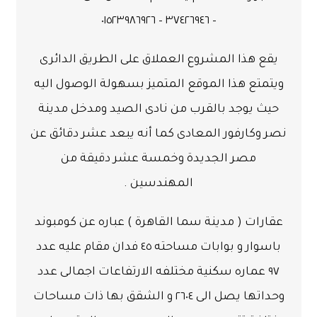
– ٣٧٤٢٦٩٤٦ – ٠١٥٢٣٩٨٦٩٢٦
يقع هذا المشروع العملاق على الطريق الدائرى
ويتمتع هذا الموقع المتميز بسهولة الوصول اليه
حيث يوجد بالقرب من نادى الصيد ومدخل مدينة
نصر وكارفور المعادى كما أنه يبعد عشر دقائق عن
مصر الجديدة وخمسة عشر دقيقة من
المهندسين .
عقارات
( مدينة سما القاهرة )
عباره عن كومبوند
باسوار و بوابات مساحته ٤٥ فدان مقام عليه عدد
٩٧ عماره سكنية مختلفه الارتفاعات اجمالى عدد
وحداتها يصل الى ٢٦٠٤ و
الشقق
بها ذات مساحات