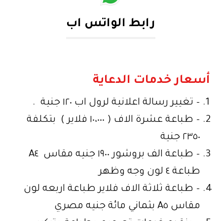
رابط الواتس اب
أسعار خدمات الدعاية
– تغيير رسالة اعلانية لرول اب ١٢٠ جنية .
– طباعة عشرة الاف ( ١٠،٠٠٠ فلاير ) بتكلفة
٢٣٥٠ جنية
– طباعة الف بروشور ١٩٠٠ جنيه مقاس A٤
طباعة ٤ لون وجه وظهر
– طباعة ثلاثة الاف فلاير طباعة اربعه لون
مقاس A٥ بثماني مائة جنيه مصري