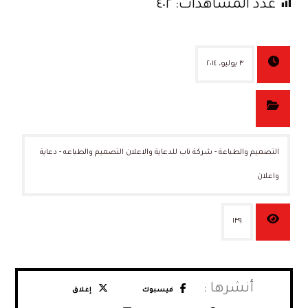
عدد المشاهدات:
٤٠٢
٣ يوليو، ٢٠١٤
التصميم والطباعة - شركة ناب للدعاية والاعلان التصميم والطباعه - دعاية
واعلان
١٣٩
فيسبوك
إغلاق