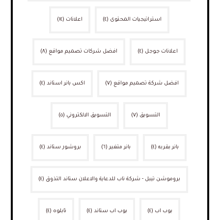
استراتيجيات المحتوى
(٤)
اعلانات
(١٤)
اعلانات جوجل
(٤)
افضل شركات تصميم مواقع
(٨)
افضل شركة تصميم مواقع
(٧)
اكس بانر استاند
(٤)
التسويق
(٧)
التسويق الالكتروني
(٥)
بانر بقربه
(٤)
بانر متغير
(٦)
بروشور ستاند
(٤)
بروموشن تيبل - شركة ناب للدعاية والاعلان ستاند التذوق
(٤)
بوب اب
(٤)
بوب اب ستاند
(٤)
تابلوه
(٤)