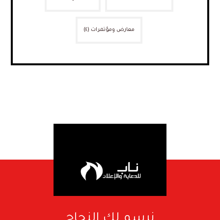
معارض ومؤتمرات
(٤)
نرسم لك النجاح