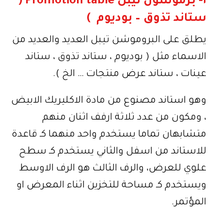
١- برموشون تيبل Promotion table (
ستاند تذوق – بوديوم ‬‎ )
يطلق على البروموشن تيبل العديد والعديد من
الاسماء مثل ( بوديوم ، ستاند تذوق ، ستاند
عينات ، ستاند عرض منتجات … الخ ).
وهو استاند مصنوع من مادة الاكليريك الابيض
، ومكون من عدد ثلاثة ارفف اثنان منهم
متشابهان تماما يستخدم واحد منهما كـ قاعدة
للاستاند من اسفل والثاني يستخدم كـ سطح
علوي للعرض، والرف الثالث هو الرف الاوسط
ويستخدم كـ مساحة للتخزين اثناء المعرض او
المؤتمر.