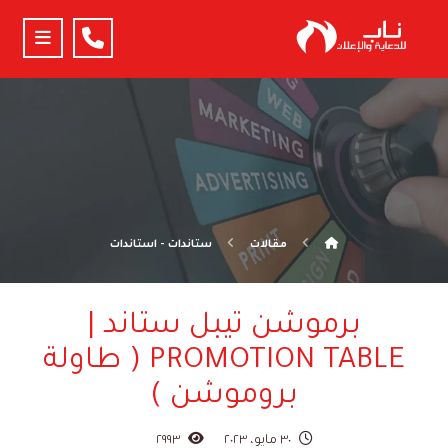
مقالات
ستاندات - استاندات
برموشن تيبل ستاند |
PROMOTION TABLE ( طاولة
بروموشن )
٣٠ مايو، ٢٠٢٣
٢٩٩٣