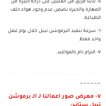
٥- لدينا فريق من الفنيين على درجة كبيرة من
المهارة والخبرة تضمن عدم وجود هواء خلف
الطباعة.
٦- سرعة تنفيذ البرموشن تيبل خلال يوم عمل
واحد فقط.
٧- التزام تام بالمواعيد.
——————
٧- معرض صور اعمالنا لـ الـ برموشن
تيبل ستاند: