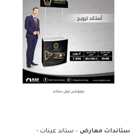
برموشن تيبل ستاند
ستاندات معارض
​ – ستاند عينات -