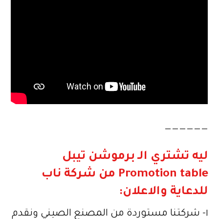
——————
ليه تشتري الـ برموشن تيبل
Promotion table من شركة ناب
للدعاية والاعلان:
١- شركتنا مستوردة من المصنع الصيني ونقدم