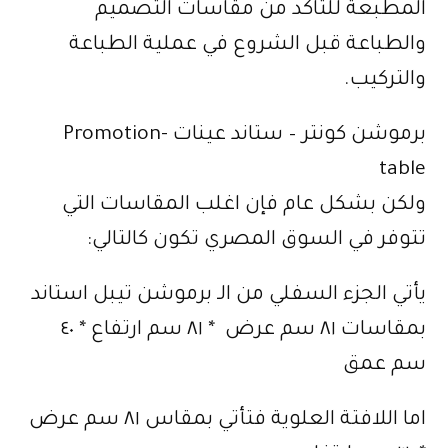
المطبعة للتاكد من مقاسات التصميم
والطباعة قبل الشروع في عملية الطباعة
والتركيب.
برموشن كونتر – ستاند عينات -Promotion
table
ولكن بشكل عام فإن اغلب المقاسات التي
تتوفر في السوق المصري تكون كالتالي:
يأتي الجزء السفلي من الـ برموشن تيبل استاند
بمقاسات ٨١ سم عرض * ٨١ سم ارتفاع * ٤٠
سم عمق
اما اللافتة العلوية فتأتي بمقاس ٨١ سم عرض