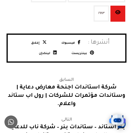
٢٩٩٣
فيسبوك
إغلاق
بينتريست
لينكدإن
السابق
شركة استاندات اجنحة معارض دعاية |
وستاندات مؤتمرات للشركات | رول اب ستاند
واعلام.
التالى
بنر استاند – ستاندات بنر – شركة ناب للدعاية