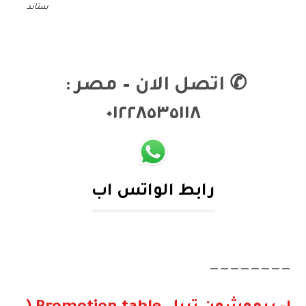
ستاند
✆
اتصل الان – مصر :
٠١٢٢٨٥٣٥١١٨
رابط الواتس اب
————————