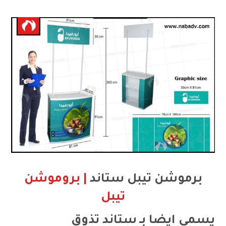
برموشن تيبل ستاند
| بروموشن
تيبل
يسمي ايضا بـ ستاند تذوق