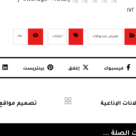
]
٠
Average:
٠
[Total:
١٧٢
معرض فيديوهات
اعلانات
١٣٥
فيسبوك
إغلاق
بينتريست
انات الإذاعية
تصميم مواقع
الصلة ...