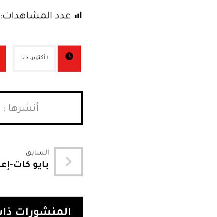
عدد المشاهدات:
١ أكتوبر، ٢٠٢٤
السابق
بايو كات-إعل
المنشورات ذات 