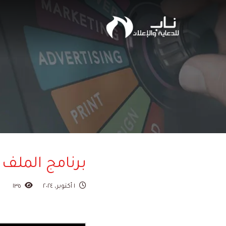
برنامج الملف 
١ أكتوبر، ٢٠٢٤
١٣٥