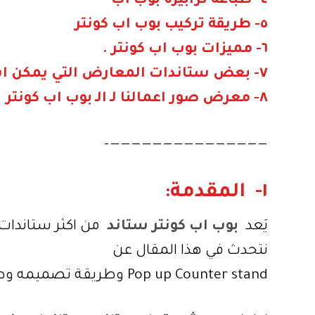
٤- طباعة ترابيزة بوب اب
٥- طريقة تركيب بوب اب كونتر
٦- مميزات بوب اب كونتر .
٧- بعض ستاندات المعارض التي يمكن استخدامها مع الـ ترابيزة بوب اب
٨- معرض صور اعمالنا لـ الـ بوب اب كونتر
———————————————–
١- المقدمة:
يَعد
بوب اب كونتر ستاند
من اكثر ستاندات
نتحدث في هذا المقال عن
Pop up Counter stand وطريقة تصميمه وطباعته وتركيبه.