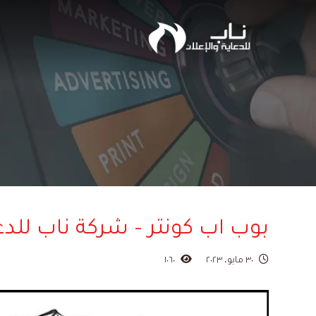
بوب اب كونتر – شركة ناب للدع
٣٠ مايو، ٢٠٢٣
١٠٦٠