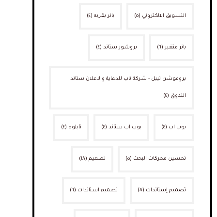
التسويق الالكتروني
(٥)
بانر بقربه
(٤)
بانر متغير
(٦)
بروشور ستاند
(٤)
بروموشن تيبل - شركة ناب للدعاية والاعلان ستاند
التذوق
(٤)
بوب اب
(٤)
بوب اب ستاند
(٤)
تابلوه
(٤)
تحسين محركات البحث
(٥)
تصميم
(١٨)
تصميم إستاندات
(٨)
تصميم استاندات
(٦)