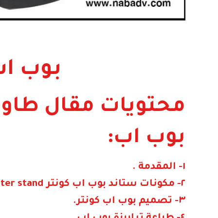
بوب اب
محتويات مقال طاولة
بوب اب:
١- الم
قدمة .
٢- مكونات ستاند بوب اب كونتر pop up counter stand
٣- تصميم بوب اب كونتر.