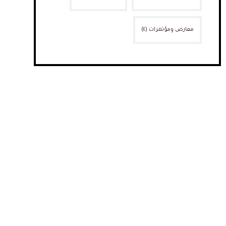
معارض ومؤتمرات
(٤)