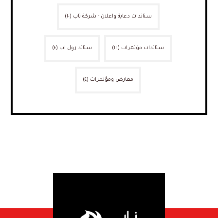
ستاندات دعاية واعلان - شركة ناب
(١٠)
ستاندات مؤتمرات
(١٢)
ستاند رول اب
(٤)
معارض ومؤتمرات
(٤)