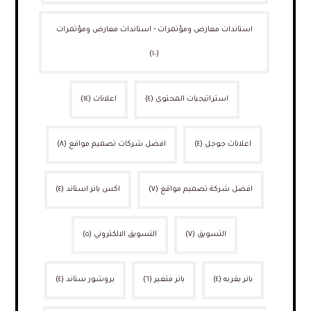
استاندات معارض ومؤتمرات - استاندات معارض ومؤتمرات
(١٠)
استراتيجيات المحتوى
(٤)
اعلانات
(١٤)
اعلانات جوجل
(٤)
افضل شركات تصميم مواقع
(٨)
افضل شركة تصميم مواقع
(٧)
اكس بانر استاند
(٤)
التسويق
(٧)
التسويق الالكتروني
(٥)
بانر بقربه
(٤)
بانر متغير
(٦)
بروشور ستاند
(٤)