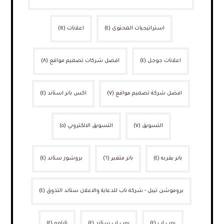
استراتيجيات المحتوى
(٤)
اعلانات
(١٤)
اعلانات جوجل
(٤)
افضل شركات تصميم مواقع
(٨)
افضل شركة تصميم مواقع
(٧)
اكس بانر استاند
(٤)
التسويق
(٧)
التسويق الالكتروني
(٥)
بانر بقربه
(٤)
بانر متغير
(٦)
بروشور ستاند
(٤)
بروموشن تيبل - شركة ناب للدعاية والاعلان ستاند التذوق
(٤)
بوب اب
(٤)
بوب اب ستاند
(٤)
تابلوه
(٤)