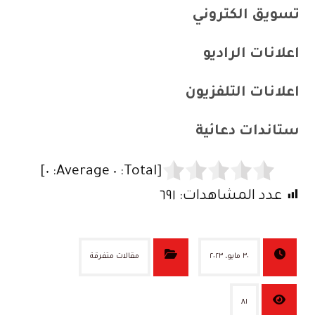
تسويق الكتروني
اعلانات الراديو
اعلانات التلفزيون
ستاندات دعائية
]
٠
Average:
٠
[Total:
عدد المشاهدات:
٦٩١
٣٠ مايو، ٢٠٢٣
مقالات متفرقة
٨١