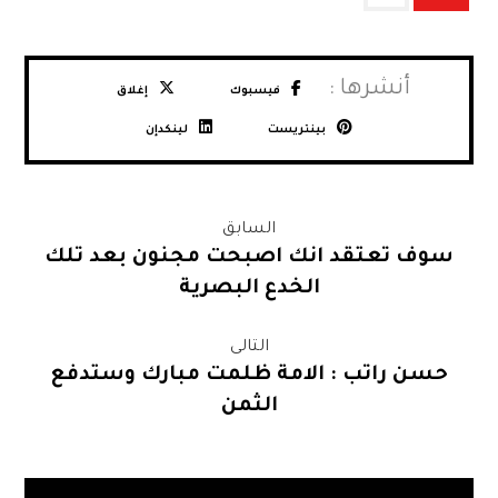
فيسبوك
إغلاق
بينتريست
لينكدإن
السابق
سوف تعتقد انك اصبحت مجنون بعد تلك
الخدع البصرية
التالى
حسن راتب : الامة ظلمت مبارك وستدفع
الثمن