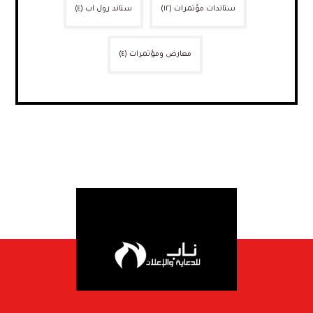
ستاندات مؤتمرات
(١٢)
ستاند رول اب
(٤)
معارض ومؤتمرات
(٤)