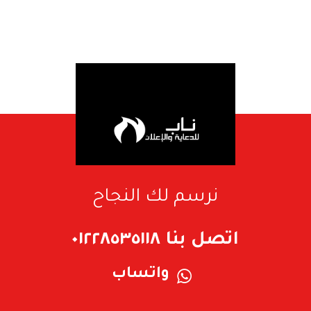
نرسم لك النجاح
اتصل بنا ٠١٢٢٨٥٣٥١١٨
واتساب