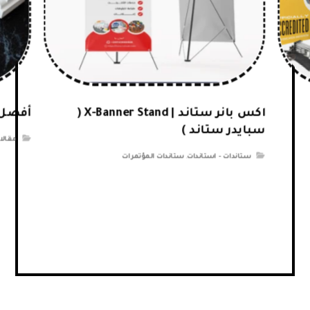
اكس بانر ستاند | X-Banner Stand (
أفضل 
سبايدر ستاند )
مقالا
ستاندات - استاندات
,
ستاندات المؤتمرات