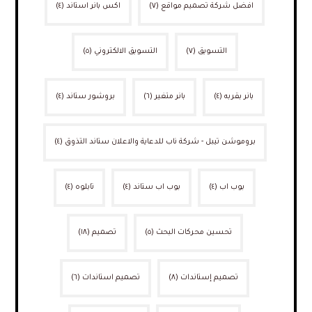
افضل شركة تصميم مواقع
(٧)
اكس بانر استاند
(٤)
التسويق
(٧)
التسويق الالكتروني
(٥)
بانر بقربه
(٤)
بانر متغير
(٦)
بروشور ستاند
(٤)
بروموشن تيبل - شركة ناب للدعاية والاعلان ستاند التذوق
(٤)
بوب اب
(٤)
بوب اب ستاند
(٤)
تابلوه
(٤)
تحسين محركات البحث
(٥)
تصميم
(١٨)
تصميم إستاندات
(٨)
تصميم استاندات
(٦)