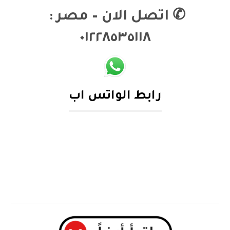
✆
اتصل الان – مصر :
٠١٢٢٨٥٣٥١١٨
رابط الواتس اب