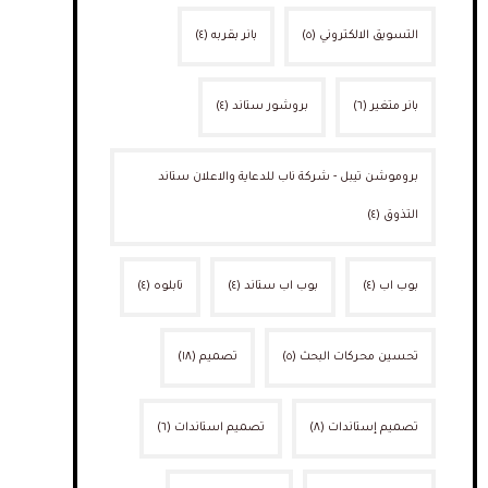
التسويق الالكتروني
(٥)
بانر بقربه
(٤)
بانر متغير
(٦)
بروشور ستاند
(٤)
بروموشن تيبل - شركة ناب للدعاية والاعلان ستاند
التذوق
(٤)
بوب اب
(٤)
بوب اب ستاند
(٤)
تابلوه
(٤)
تحسين محركات البحث
(٥)
تصميم
(١٨)
تصميم إستاندات
(٨)
تصميم استاندات
(٦)