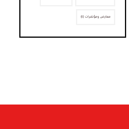
معارض ومؤتمرات
(٤)