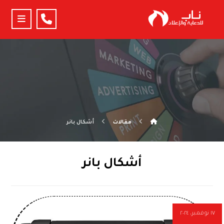
مقالات
أشكال بانر
أشكال بانر
١٧ نوفمبر، ٢٠٢٤