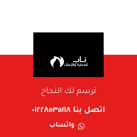
نرسم لك النجاح
اتصل بنا ٠١٢٢٨٥٣٥١١٨
واتساب