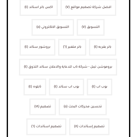
افضل شركة تصميم مواقع
(٧)
اكس بانر استاند
(٤)
التسويق
(٧)
التسويق الالكتروني
(٥)
بانر بقربه
(٤)
بانر متغير
(٦)
بروشور ستاند
(٤)
بروموشن تيبل - شركة ناب للدعاية والاعلان ستاند التذوق
(٤)
بوب اب
(٤)
بوب اب ستاند
(٤)
تابلوه
(٤)
تحسين محركات البحث
(٥)
تصميم
(١٨)
تصميم إستاندات
(٨)
تصميم استاندات
(٦)