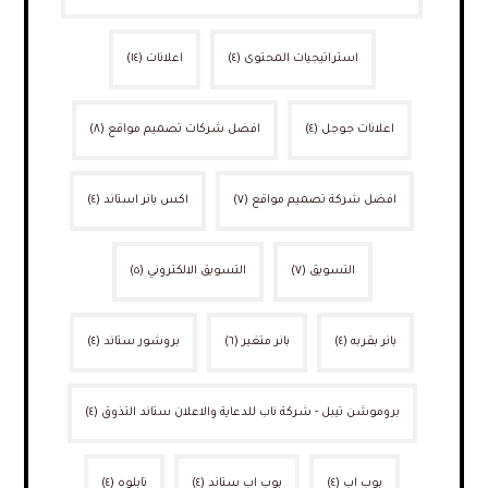
استراتيجيات المحتوى
(٤)
اعلانات
(١٤)
اعلانات جوجل
(٤)
افضل شركات تصميم مواقع
(٨)
افضل شركة تصميم مواقع
(٧)
اكس بانر استاند
(٤)
التسويق
(٧)
التسويق الالكتروني
(٥)
بانر بقربه
(٤)
بانر متغير
(٦)
بروشور ستاند
(٤)
بروموشن تيبل - شركة ناب للدعاية والاعلان ستاند التذوق
(٤)
بوب اب
(٤)
بوب اب ستاند
(٤)
تابلوه
(٤)