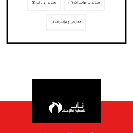
ستاندات مؤتمرات
(١٢)
ستاند رول اب
(٤)
معارض ومؤتمرات
(٤)