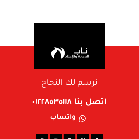
نرسم لك النجاح
اتصل بنا ٠١٢٢٨٥٣٥١١٨
واتساب