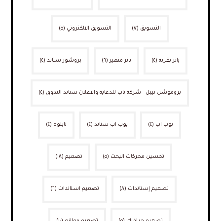
التسويق
(٧)
التسويق الالكتروني
(٥)
بانر بقربه
(٤)
بانر متغير
(٦)
بروشور ستاند
(٤)
بروموشن تيبل - شركة ناب للدعاية والاعلان ستاند التذوق
(٤)
بوب اب
(٤)
بوب اب ستاند
(٤)
تابلوه
(٤)
تحسين محركات البحث
(٥)
تصميم
(١٨)
تصميم إستاندات
(٨)
تصميم استاندات
(٦)
تصميم جرافيك
(٥)
تصميم مواقع
(١٠)