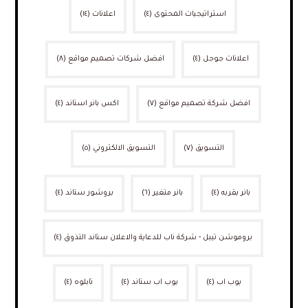
استراتيجيات المحتوى
(٤)
اعلانات
(١٤)
اعلانات جوجل
(٤)
افضل شركات تصميم مواقع
(٨)
افضل شركة تصميم مواقع
(٧)
اكس بانر استاند
(٤)
التسويق
(٧)
التسويق الالكتروني
(٥)
بانر بقربه
(٤)
بانر متغير
(٦)
بروشور ستاند
(٤)
بروموشن تيبل - شركة ناب للدعاية والاعلان ستاند التذوق
(٤)
بوب اب
(٤)
بوب اب ستاند
(٤)
تابلوه
(٤)