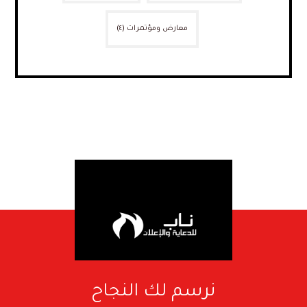
معارض ومؤتمرات
(٤)
نرسم لك النجاح