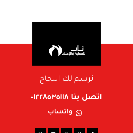
نرسم لك النجاح
اتصل بنا ٠١٢٢٨٥٣٥١١٨
واتساب