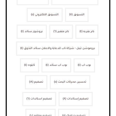
التسويق
(٧)
التسويق الالكتروني
(٥)
بانر بقربه
(٤)
بانر متغير
(٦)
بروشور ستاند
(٤)
بروموشن تيبل - شركة ناب للدعاية والاعلان ستاند التذوق
(٤)
بوب اب
(٤)
بوب اب ستاند
(٤)
تابلوه
(٤)
تحسين محركات البحث
(٥)
تصميم
(١٨)
تصميم إستاندات
(٨)
تصميم استاندات
(٦)
تصميم جرافيك
(٥)
تصميم مواقع
(١٠)