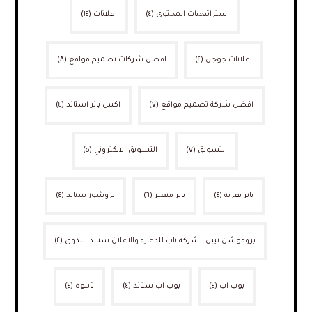
استراتيجيات المحتوى
(٤)
اعلانات
(١٤)
اعلانات جوجل
(٤)
افضل شركات تصميم مواقع
(٨)
افضل شركة تصميم مواقع
(٧)
اكس بانر استاند
(٤)
التسويق
(٧)
التسويق الالكتروني
(٥)
بانر بقربه
(٤)
بانر متغير
(٦)
بروشور ستاند
(٤)
بروموشن تيبل - شركة ناب للدعاية والاعلان ستاند التذوق
(٤)
بوب اب
(٤)
بوب اب ستاند
(٤)
تابلوه
(٤)