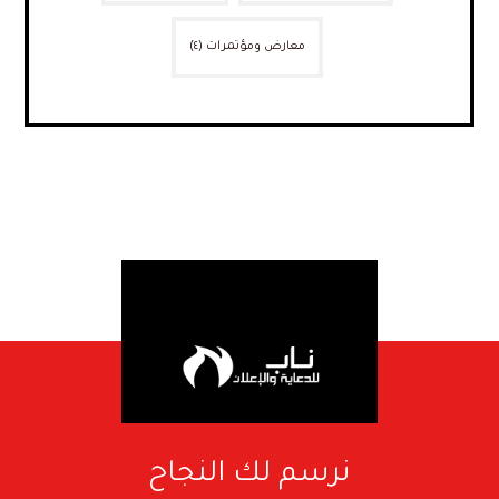
معارض ومؤتمرات
(٤)
نرسم لك النجاح