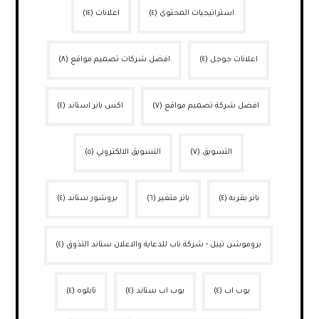
استراتيجيات المحتوى
(٤)
اعلانات
(١٤)
اعلانات جوجل
(٤)
افضل شركات تصميم مواقع
(٨)
افضل شركة تصميم مواقع
(٧)
اكس بانر استاند
(٤)
التسويق
(٧)
التسويق الالكتروني
(٥)
بانر بقربه
(٤)
بانر متغير
(٦)
بروشور ستاند
(٤)
بروموشن تيبل - شركة ناب للدعاية والاعلان ستاند التذوق
(٤)
بوب اب
(٤)
بوب اب ستاند
(٤)
تابلوه
(٤)