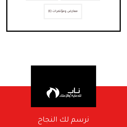
معارض ومؤتمرات
(٤)
نرسم لك النجاح