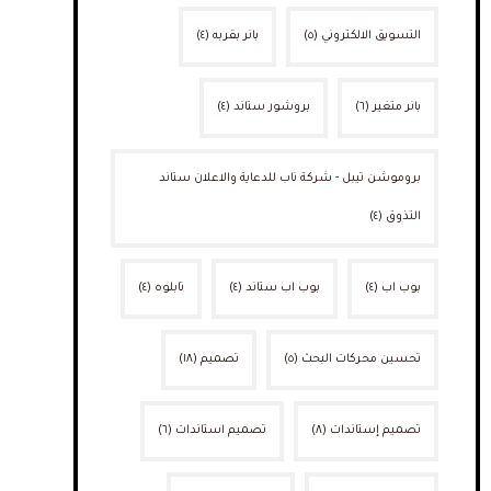
التسويق الالكتروني
(٥)
بانر بقربه
(٤)
بانر متغير
(٦)
بروشور ستاند
(٤)
بروموشن تيبل - شركة ناب للدعاية والاعلان ستاند
التذوق
(٤)
بوب اب
(٤)
بوب اب ستاند
(٤)
تابلوه
(٤)
تحسين محركات البحث
(٥)
تصميم
(١٨)
تصميم إستاندات
(٨)
تصميم استاندات
(٦)