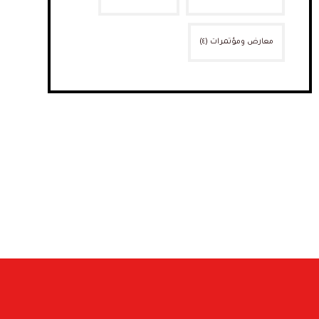
معارض ومؤتمرات
(٤)