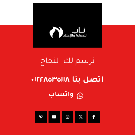
نرسم لك النجاح
اتصل بنا ٠١٢٢٨٥٣٥١١٨
واتساب