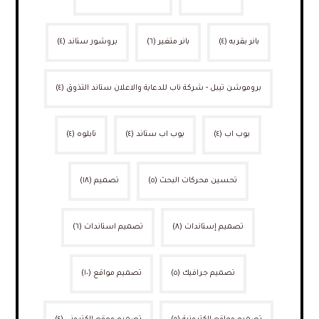
بانر بقربه
(٤)
بانر متغير
(٦)
بروشور ستاند
(٤)
بروموشن تيبل - شركة ناب للدعاية والاعلان ستاند التذوق
(٤)
بوب اب
(٤)
بوب اب ستاند
(٤)
تابلوه
(٤)
تحسين محركات البحث
(٥)
تصميم
(١٨)
تصميم إستاندات
(٨)
تصميم استاندات
(٦)
تصميم جرافيك
(٥)
تصميم مواقع
(١٠)