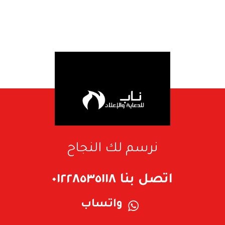
نرسم لك النجاح
اتصل بنا ٠١٢٢٨٥٣٥١١٨
واتساب