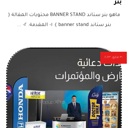
بنر
ماهو بنر ستاند BANNER STAND محتويات المقالة (
بنر ستاند banner stand ): ١- المقدمة. ٢- ...
٣٠ مايو، ٢٠٢٣