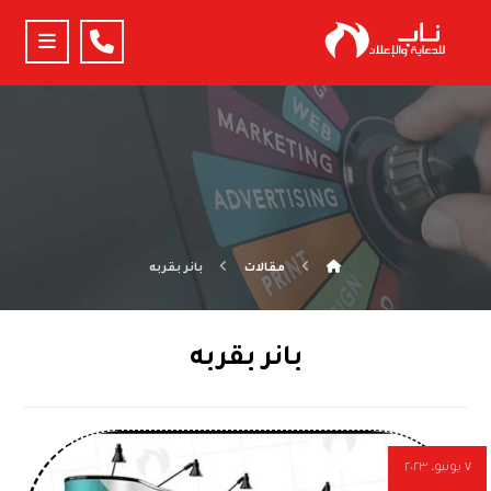
مقالات
بانر بقربه
بانر بقربه
٧ يونيو، ٢٠٢٣