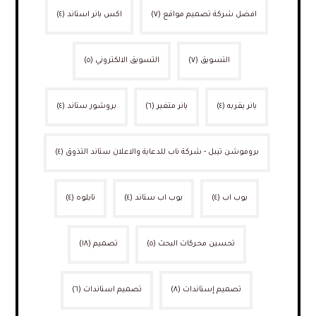
افضل شركة تصميم مواقع
(٧)
اكس بانر استاند
(٤)
التسويق
(٧)
التسويق الالكتروني
(٥)
بانر بقربه
(٤)
بانر متغير
(٦)
بروشور ستاند
(٤)
بروموشن تيبل - شركة ناب للدعاية والاعلان ستاند التذوق
(٤)
بوب اب
(٤)
بوب اب ستاند
(٤)
تابلوه
(٤)
تحسين محركات البحث
(٥)
تصميم
(١٨)
تصميم إستاندات
(٨)
تصميم استاندات
(٦)