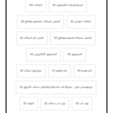
استراتيجيات المحتوى
(٤)
اعلانات
(١٤)
اعلانات جوجل
(٤)
افضل شركات تصميم مواقع
(٨)
افضل شركة تصميم مواقع
(٧)
اكس بانر استاند
(٤)
التسويق
(٧)
التسويق الالكتروني
(٥)
بانر بقربه
(٤)
بانر متغير
(٦)
بروشور ستاند
(٤)
بروموشن تيبل - شركة ناب للدعاية والاعلان ستاند التذوق
(٤)
بوب اب
(٤)
بوب اب ستاند
(٤)
تابلوه
(٤)