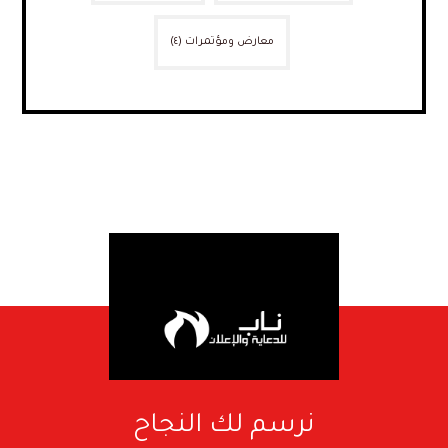
معارض ومؤتمرات
(٤)
نرسم لك النجاح