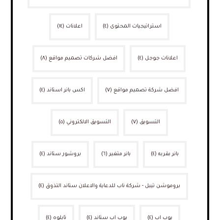
استراتيجيات المحتوى
(٤)
اعلانات
(١٤)
اعلانات جوجل
(٤)
افضل شركات تصميم مواقع
(٨)
افضل شركة تصميم مواقع
(٧)
اكس بانر استاند
(٤)
التسويق
(٧)
التسويق الالكتروني
(٥)
بانر بقربه
(٤)
بانر متغير
(٦)
بروشور ستاند
(٤)
بروموشن تيبل - شركة ناب للدعاية والاعلان ستاند التذوق
(٤)
بوب اب
(٤)
بوب اب ستاند
(٤)
تابلوه
(٤)