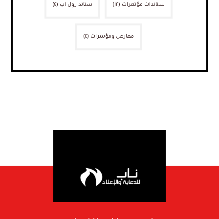
ستاندات مؤتمرات
(١٢)
ستاند رول اب
(٤)
معارض ومؤتمرات
(٤)