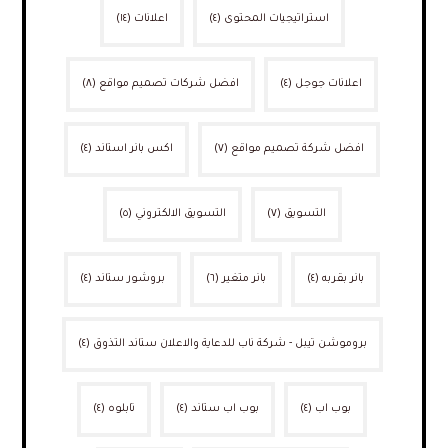
استراتيجيات المحتوى
(٤)
اعلانات
(١٤)
اعلانات جوجل
(٤)
افضل شركات تصميم مواقع
(٨)
افضل شركة تصميم مواقع
(٧)
اكس بانر استاند
(٤)
التسويق
(٧)
التسويق الالكتروني
(٥)
بانر بقربه
(٤)
بانر متغير
(٦)
بروشور ستاند
(٤)
بروموشن تيبل - شركة ناب للدعاية والاعلان ستاند التذوق
(٤)
بوب اب
(٤)
بوب اب ستاند
(٤)
تابلوه
(٤)