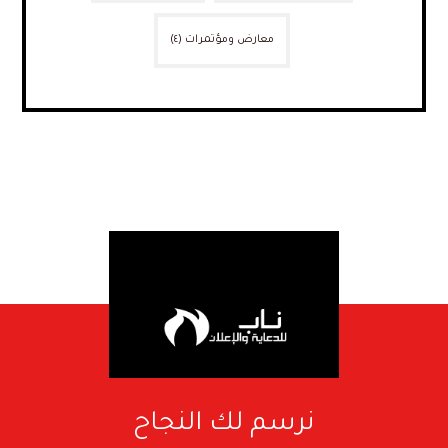
معارض ومؤتمرات
(٤)
نرسم لك النجاح