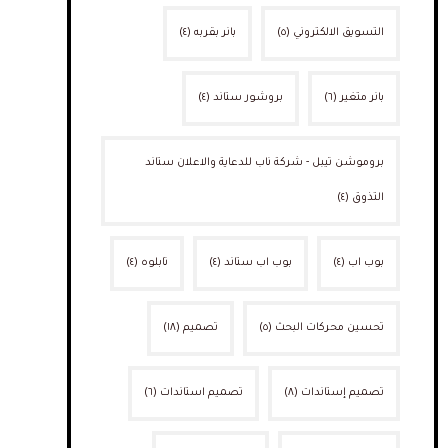
التسويق الالكتروني
(٥)
بانر بقربه
(٤)
بانر متغير
(٦)
بروشور ستاند
(٤)
بروموشن تيبل - شركة ناب للدعاية والاعلان ستاند
التذوق
(٤)
بوب اب
(٤)
بوب اب ستاند
(٤)
تابلوه
(٤)
تحسين محركات البحث
(٥)
تصميم
(١٨)
تصميم إستاندات
(٨)
تصميم استاندات
(٦)