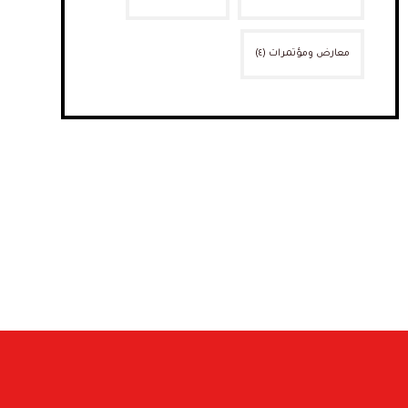
معارض ومؤتمرات
(٤)