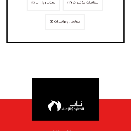
ستاندات مؤتمرات
(١٢)
ستاند رول اب
(٤)
معارض ومؤتمرات
(٤)