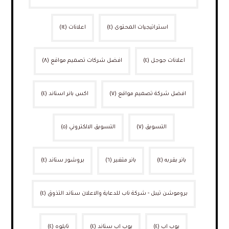
استراتيجيات المحتوى
(٤)
اعلانات
(١٤)
اعلانات جوجل
(٤)
افضل شركات تصميم مواقع
(٨)
افضل شركة تصميم مواقع
(٧)
اكس بانر استاند
(٤)
التسويق
(٧)
التسويق الالكتروني
(٥)
بانر بقربه
(٤)
بانر متغير
(٦)
بروشور ستاند
(٤)
بروموشن تيبل - شركة ناب للدعاية والاعلان ستاند التذوق
(٤)
بوب اب
(٤)
بوب اب ستاند
(٤)
تابلوه
(٤)