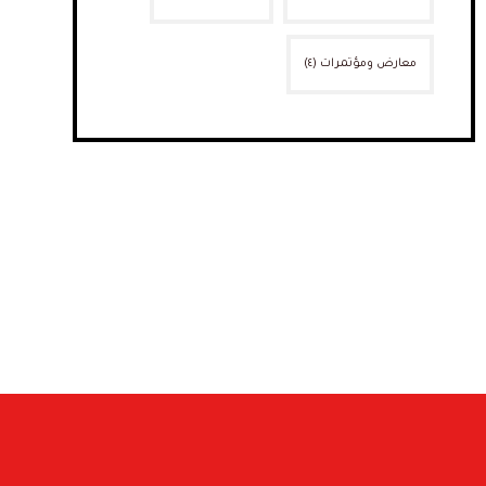
معارض ومؤتمرات
(٤)