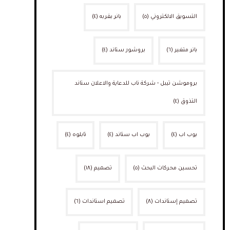
التسويق الالكتروني
(٥)
بانر بقربه
(٤)
بانر متغير
(٦)
بروشور ستاند
(٤)
بروموشن تيبل - شركة ناب للدعاية والاعلان ستاند
التذوق
(٤)
بوب اب
(٤)
بوب اب ستاند
(٤)
تابلوه
(٤)
تحسين محركات البحث
(٥)
تصميم
(١٨)
تصميم إستاندات
(٨)
تصميم استاندات
(٦)