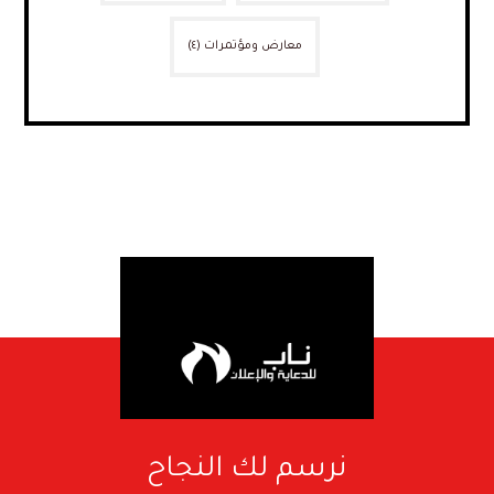
معارض ومؤتمرات
(٤)
نرسم لك النجاح