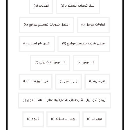
استراتيجيات المحتوى
(٤)
اعلانات
(١٤)
اعلانات جوجل
(٤)
افضل شركات تصميم مواقع
(٨)
افضل شركة تصميم مواقع
(٧)
اكس بانر استاند
(٤)
التسويق
(٧)
التسويق الالكتروني
(٥)
بانر بقربه
(٤)
بانر متغير
(٦)
بروشور ستاند
(٤)
بروموشن تيبل - شركة ناب للدعاية والاعلان ستاند التذوق
(٤)
بوب اب
(٤)
بوب اب ستاند
(٤)
تابلوه
(٤)