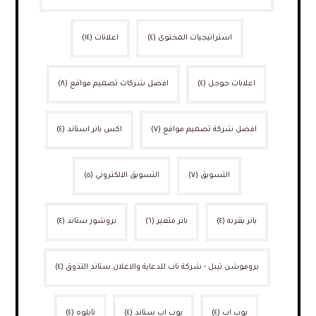
استراتيجيات المحتوى
(٤)
اعلانات
(١٤)
اعلانات جوجل
(٤)
افضل شركات تصميم مواقع
(٨)
افضل شركة تصميم مواقع
(٧)
اكس بانر استاند
(٤)
التسويق
(٧)
التسويق الالكتروني
(٥)
بانر بقربه
(٤)
بانر متغير
(٦)
بروشور ستاند
(٤)
بروموشن تيبل - شركة ناب للدعاية والاعلان ستاند التذوق
(٤)
بوب اب
(٤)
بوب اب ستاند
(٤)
تابلوه
(٤)