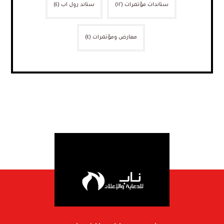
ستاندات مؤتمرات
(١٢)
ستاند رول اب
(٤)
معارض ومؤتمرات
(٤)