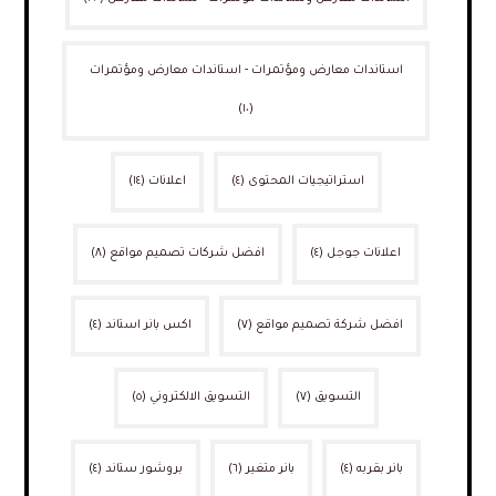
استاندات معارض ومؤتمرات - استاندات معارض ومؤتمرات
(١٠)
استراتيجيات المحتوى
(٤)
اعلانات
(١٤)
اعلانات جوجل
(٤)
افضل شركات تصميم مواقع
(٨)
افضل شركة تصميم مواقع
(٧)
اكس بانر استاند
(٤)
التسويق
(٧)
التسويق الالكتروني
(٥)
بانر بقربه
(٤)
بانر متغير
(٦)
بروشور ستاند
(٤)