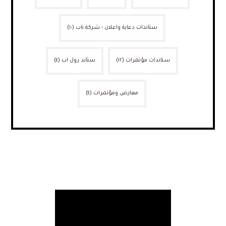
ستاندات دعاية واعلان - شركة ناب
(١٠)
ستاندات مؤتمرات
(١٢)
ستاند رول اب
(٤)
معارض ومؤتمرات
(٤)