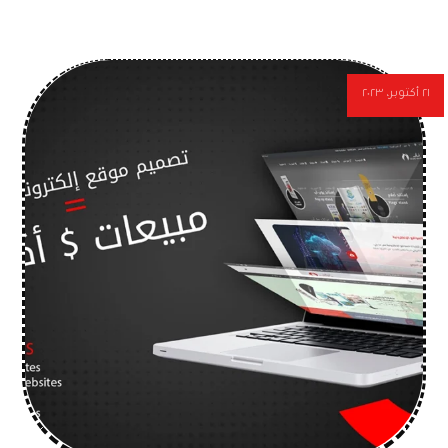
٢١ أكتوبر، ٢٠٢٣