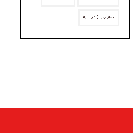
معارض ومؤتمرات
(٤)