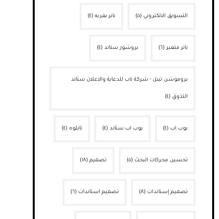
التسويق الالكتروني
(٥)
بانر بقربه
(٤)
بانر متغير
(٦)
بروشور ستاند
(٤)
بروموشن تيبل - شركة ناب للدعاية والاعلان ستاند
التذوق
(٤)
بوب اب
(٤)
بوب اب ستاند
(٤)
تابلوه
(٤)
تحسين محركات البحث
(٥)
تصميم
(١٨)
تصميم إستاندات
(٨)
تصميم استاندات
(٦)