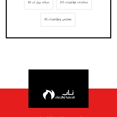
ستاندات مؤتمرات
(١٢)
ستاند رول اب
(٤)
معارض ومؤتمرات
(٤)