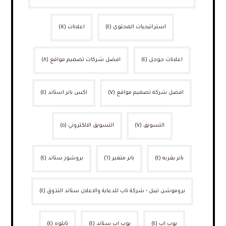
استراتيجيات المحتوى
(٤)
اعلانات
(١٤)
اعلانات جوجل
(٤)
افضل شركات تصميم مواقع
(٨)
افضل شركة تصميم مواقع
(٧)
اكس بانر استاند
(٤)
التسويق
(٧)
التسويق الالكتروني
(٥)
بانر بقربه
(٤)
بانر متغير
(٦)
بروشور ستاند
(٤)
بروموشن تيبل - شركة ناب للدعاية والاعلان ستاند التذوق
(٤)
بوب اب
(٤)
بوب اب ستاند
(٤)
تابلوه
(٤)