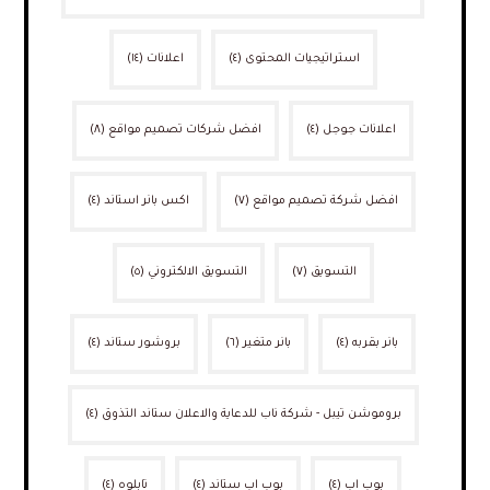
استراتيجيات المحتوى
(٤)
اعلانات
(١٤)
اعلانات جوجل
(٤)
افضل شركات تصميم مواقع
(٨)
افضل شركة تصميم مواقع
(٧)
اكس بانر استاند
(٤)
التسويق
(٧)
التسويق الالكتروني
(٥)
بانر بقربه
(٤)
بانر متغير
(٦)
بروشور ستاند
(٤)
بروموشن تيبل - شركة ناب للدعاية والاعلان ستاند التذوق
(٤)
بوب اب
(٤)
بوب اب ستاند
(٤)
تابلوه
(٤)