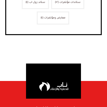
ستاندات مؤتمرات
(١٢)
ستاند رول اب
(٤)
معارض ومؤتمرات
(٤)