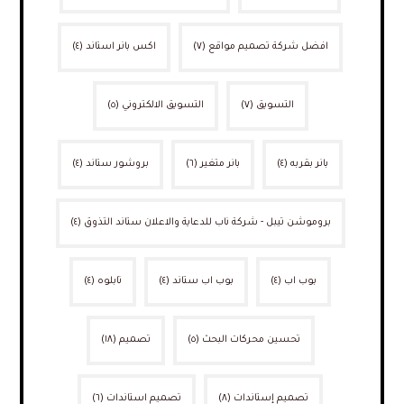
افضل شركة تصميم مواقع
(٧)
اكس بانر استاند
(٤)
التسويق
(٧)
التسويق الالكتروني
(٥)
بانر بقربه
(٤)
بانر متغير
(٦)
بروشور ستاند
(٤)
بروموشن تيبل - شركة ناب للدعاية والاعلان ستاند التذوق
(٤)
بوب اب
(٤)
بوب اب ستاند
(٤)
تابلوه
(٤)
تحسين محركات البحث
(٥)
تصميم
(١٨)
تصميم إستاندات
(٨)
تصميم استاندات
(٦)