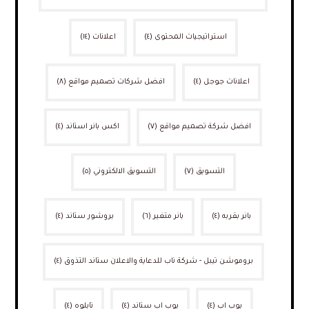
استراتيجيات المحتوى
(٤)
اعلانات
(١٤)
اعلانات جوجل
(٤)
افضل شركات تصميم مواقع
(٨)
افضل شركة تصميم مواقع
(٧)
اكس بانر استاند
(٤)
التسويق
(٧)
التسويق الالكتروني
(٥)
بانر بقربه
(٤)
بانر متغير
(٦)
بروشور ستاند
(٤)
بروموشن تيبل - شركة ناب للدعاية والاعلان ستاند التذوق
(٤)
بوب اب
(٤)
بوب اب ستاند
(٤)
تابلوه
(٤)