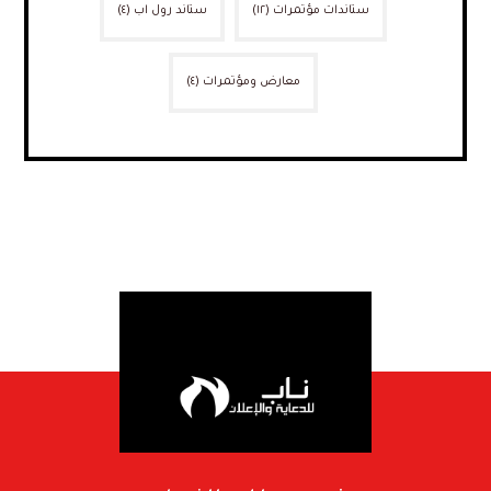
ستاندات مؤتمرات
(١٢)
ستاند رول اب
(٤)
معارض ومؤتمرات
(٤)