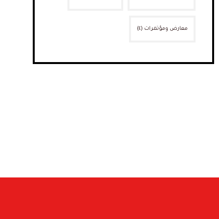
معارض ومؤتمرات
(٤)