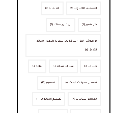
التسويق الالكتروني
(٥)
بانر بقربه
(٤)
بانر متغير
(٦)
بروشور ستاند
(٤)
بروموشن تيبل - شركة ناب للدعاية والاعلان ستاند
التذوق
(٤)
بوب اب
(٤)
بوب اب ستاند
(٤)
تابلوه
(٤)
تحسين محركات البحث
(٥)
تصميم
(١٨)
تصميم إستاندات
(٨)
تصميم استاندات
(٦)