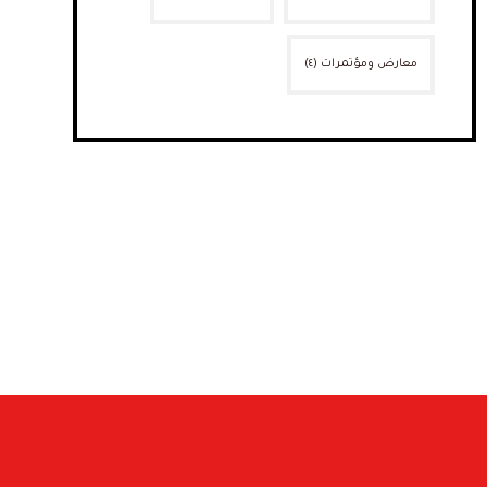
معارض ومؤتمرات
(٤)