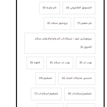
التسويق الالكتروني
(٥)
بانر بقربه
(٤)
بانر متغير
(٦)
بروشور ستاند
(٤)
بروموشن تيبل - شركة ناب للدعاية والاعلان ستاند
التذوق
(٤)
بوب اب
(٤)
بوب اب ستاند
(٤)
تابلوه
(٤)
تحسين محركات البحث
(٥)
تصميم
(١٨)
تصميم إستاندات
(٨)
تصميم استاندات
(٦)