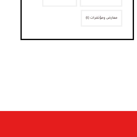
معارض ومؤتمرات
(٤)