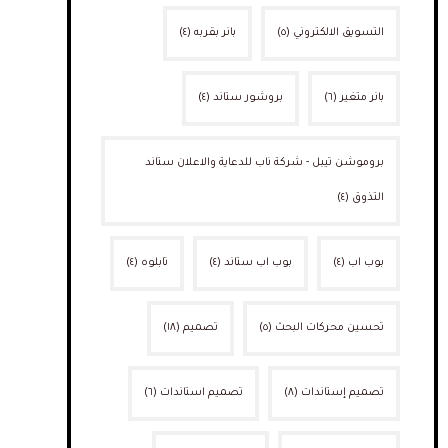
التسويق الالكتروني
(٥)
بانر بقربه
(٤)
بانر متغير
(٦)
بروشور ستاند
(٤)
بروموشن تيبل - شركة ناب للدعاية والاعلان ستاند
التذوق
(٤)
بوب اب
(٤)
بوب اب ستاند
(٤)
تابلوه
(٤)
تحسين محركات البحث
(٥)
تصميم
(١٨)
تصميم إستاندات
(٨)
تصميم استاندات
(٦)