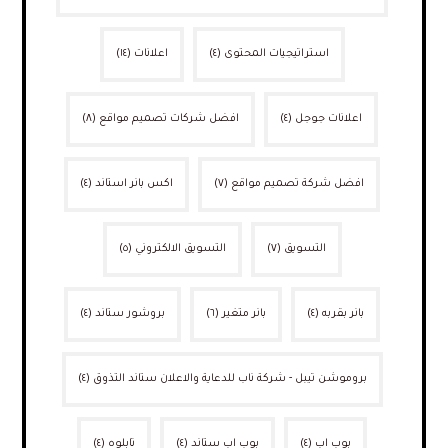
استراتيجيات المحتوى
(٤)
اعلانات
(١٤)
اعلانات جوجل
(٤)
افضل شركات تصميم مواقع
(٨)
افضل شركة تصميم مواقع
(٧)
اكس بانر استاند
(٤)
التسويق
(٧)
التسويق الالكتروني
(٥)
بانر بقربه
(٤)
بانر متغير
(٦)
بروشور ستاند
(٤)
بروموشن تيبل - شركة ناب للدعاية والاعلان ستاند التذوق
(٤)
بوب اب
(٤)
بوب اب ستاند
(٤)
تابلوه
(٤)