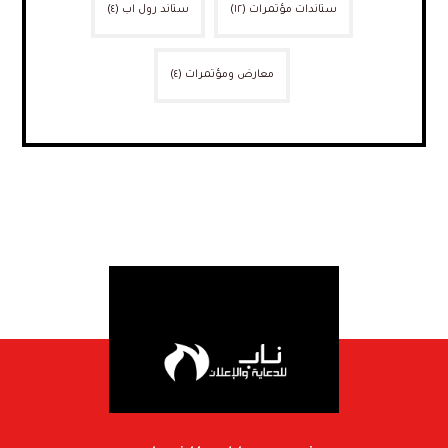
ستاندات مؤتمرات
(١٢)
ستاند رول اب
(٤)
معارض ومؤتمرات
(٤)