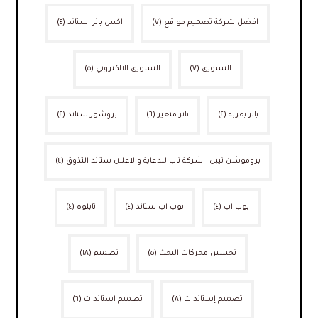
افضل شركة تصميم مواقع
(٧)
اكس بانر استاند
(٤)
التسويق
(٧)
التسويق الالكتروني
(٥)
بانر بقربه
(٤)
بانر متغير
(٦)
بروشور ستاند
(٤)
بروموشن تيبل - شركة ناب للدعاية والاعلان ستاند التذوق
(٤)
بوب اب
(٤)
بوب اب ستاند
(٤)
تابلوه
(٤)
تحسين محركات البحث
(٥)
تصميم
(١٨)
تصميم إستاندات
(٨)
تصميم استاندات
(٦)