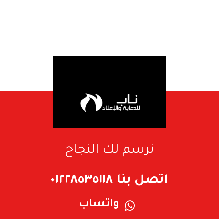
نرسم لك النجاح
اتصل بنا ٠١٢٢٨٥٣٥١١٨
واتساب