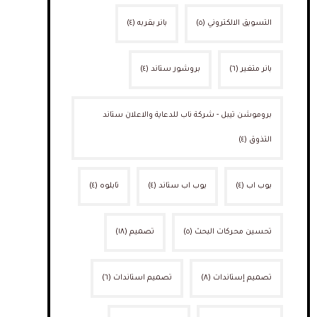
التسويق الالكتروني
(٥)
بانر بقربه
(٤)
بانر متغير
(٦)
بروشور ستاند
(٤)
بروموشن تيبل - شركة ناب للدعاية والاعلان ستاند
التذوق
(٤)
بوب اب
(٤)
بوب اب ستاند
(٤)
تابلوه
(٤)
تحسين محركات البحث
(٥)
تصميم
(١٨)
تصميم إستاندات
(٨)
تصميم استاندات
(٦)