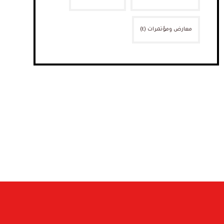
معارض ومؤتمرات
(٤)