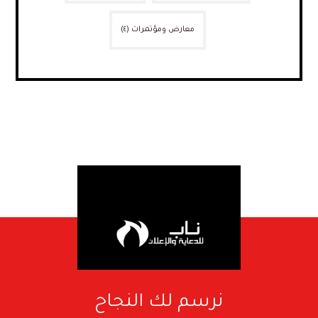
معارض ومؤتمرات
(٤)
نرسم لك النجاح