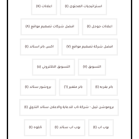
استراتيجيات المحتوى
(٤)
اعلانات
(١٤)
اعلانات جوجل
(٤)
افضل شركات تصميم مواقع
(٨)
افضل شركة تصميم مواقع
(٧)
اكس بانر استاند
(٤)
التسويق
(٧)
التسويق الالكتروني
(٥)
بانر بقربه
(٤)
بانر متغير
(٦)
بروشور ستاند
(٤)
بروموشن تيبل - شركة ناب للدعاية والاعلان ستاند التذوق
(٤)
بوب اب
(٤)
بوب اب ستاند
(٤)
تابلوه
(٤)