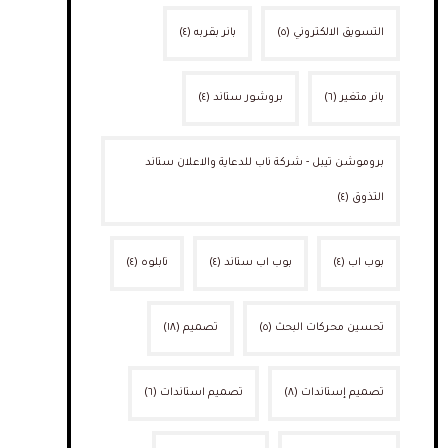
التسويق الالكتروني
(٥)
بانر بقربه
(٤)
بانر متغير
(٦)
بروشور ستاند
(٤)
بروموشن تيبل - شركة ناب للدعاية والاعلان ستاند
التذوق
(٤)
بوب اب
(٤)
بوب اب ستاند
(٤)
تابلوه
(٤)
تحسين محركات البحث
(٥)
تصميم
(١٨)
تصميم إستاندات
(٨)
تصميم استاندات
(٦)