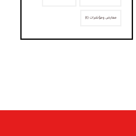
معارض ومؤتمرات
(٤)