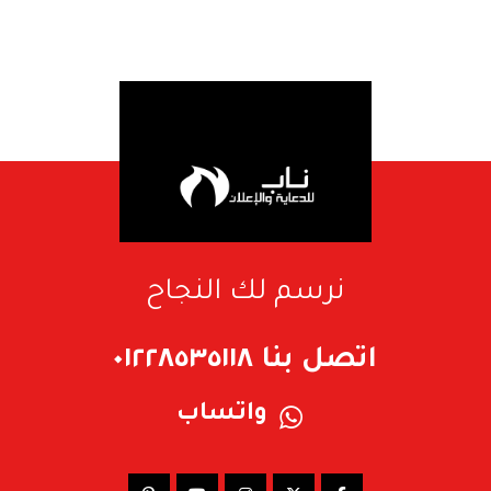
نرسم لك النجاح
اتصل بنا ٠١٢٢٨٥٣٥١١٨
واتساب