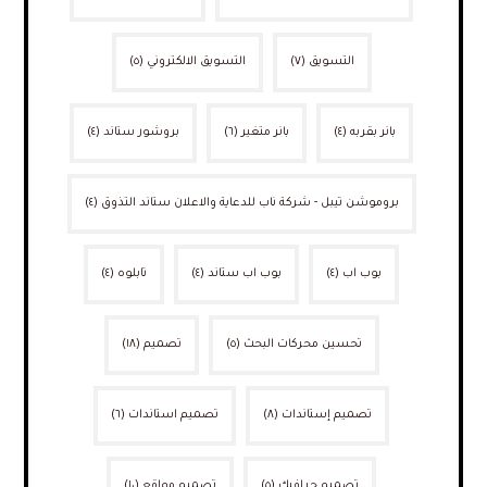
التسويق
(٧)
التسويق الالكتروني
(٥)
بانر بقربه
(٤)
بانر متغير
(٦)
بروشور ستاند
(٤)
بروموشن تيبل - شركة ناب للدعاية والاعلان ستاند التذوق
(٤)
بوب اب
(٤)
بوب اب ستاند
(٤)
تابلوه
(٤)
تحسين محركات البحث
(٥)
تصميم
(١٨)
تصميم إستاندات
(٨)
تصميم استاندات
(٦)
تصميم جرافيك
(٥)
تصميم مواقع
(١٠)