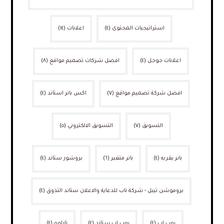
استراتيجيات المحتوى
(٤)
اعلانات
(١٤)
اعلانات جوجل
(٤)
افضل شركات تصميم مواقع
(٨)
افضل شركة تصميم مواقع
(٧)
اكس بانر استاند
(٤)
التسويق
(٧)
التسويق الالكتروني
(٥)
بانر بقربه
(٤)
بانر متغير
(٦)
بروشور ستاند
(٤)
بروموشن تيبل - شركة ناب للدعاية والاعلان ستاند التذوق
(٤)
بوب اب
(٤)
بوب اب ستاند
(٤)
تابلوه
(٤)