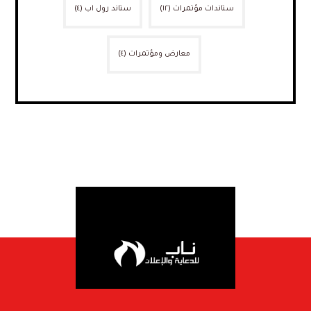
ستاندات مؤتمرات
(١٢)
ستاند رول اب
(٤)
معارض ومؤتمرات
(٤)