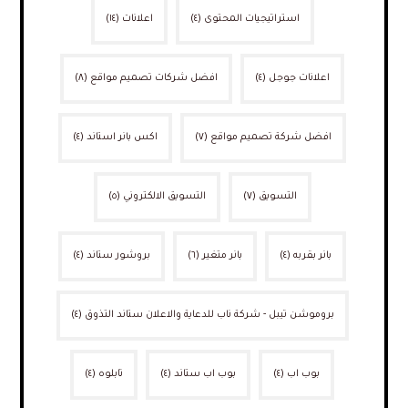
استراتيجيات المحتوى
(٤)
اعلانات
(١٤)
اعلانات جوجل
(٤)
افضل شركات تصميم مواقع
(٨)
افضل شركة تصميم مواقع
(٧)
اكس بانر استاند
(٤)
التسويق
(٧)
التسويق الالكتروني
(٥)
بانر بقربه
(٤)
بانر متغير
(٦)
بروشور ستاند
(٤)
بروموشن تيبل - شركة ناب للدعاية والاعلان ستاند التذوق
(٤)
بوب اب
(٤)
بوب اب ستاند
(٤)
تابلوه
(٤)