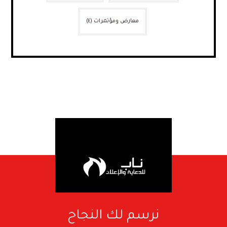
معارض ومؤتمرات
(٤)
نرسم لك النجاح