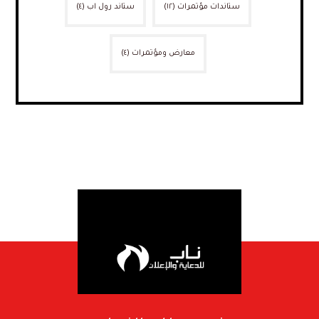
ستاندات مؤتمرات
(١٢)
ستاند رول اب
(٤)
معارض ومؤتمرات
(٤)