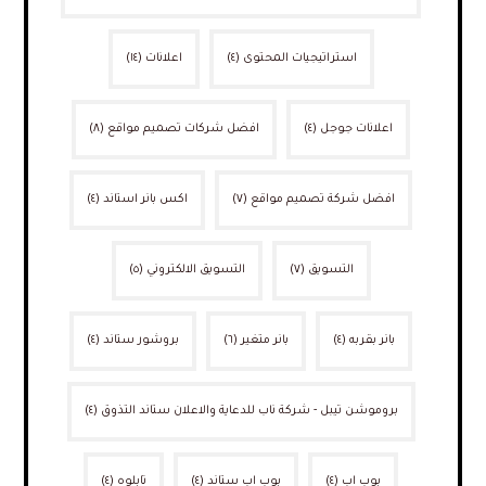
استراتيجيات المحتوى
(٤)
اعلانات
(١٤)
اعلانات جوجل
(٤)
افضل شركات تصميم مواقع
(٨)
افضل شركة تصميم مواقع
(٧)
اكس بانر استاند
(٤)
التسويق
(٧)
التسويق الالكتروني
(٥)
بانر بقربه
(٤)
بانر متغير
(٦)
بروشور ستاند
(٤)
بروموشن تيبل - شركة ناب للدعاية والاعلان ستاند التذوق
(٤)
بوب اب
(٤)
بوب اب ستاند
(٤)
تابلوه
(٤)