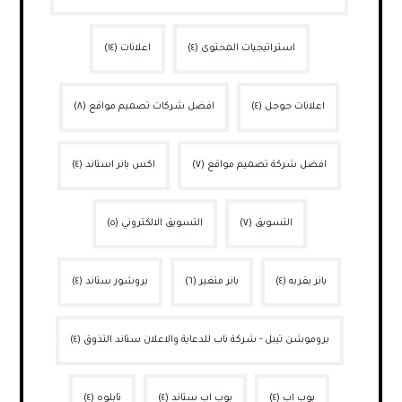
استراتيجيات المحتوى
(٤)
اعلانات
(١٤)
اعلانات جوجل
(٤)
افضل شركات تصميم مواقع
(٨)
افضل شركة تصميم مواقع
(٧)
اكس بانر استاند
(٤)
التسويق
(٧)
التسويق الالكتروني
(٥)
بانر بقربه
(٤)
بانر متغير
(٦)
بروشور ستاند
(٤)
بروموشن تيبل - شركة ناب للدعاية والاعلان ستاند التذوق
(٤)
بوب اب
(٤)
بوب اب ستاند
(٤)
تابلوه
(٤)