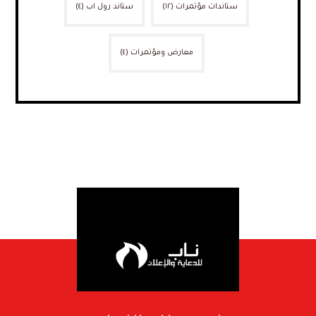
ستاندات مؤتمرات
(١٢)
ستاند رول اب
(٤)
معارض ومؤتمرات
(٤)