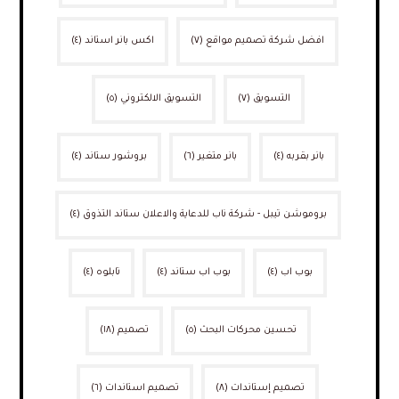
افضل شركة تصميم مواقع
(٧)
اكس بانر استاند
(٤)
التسويق
(٧)
التسويق الالكتروني
(٥)
بانر بقربه
(٤)
بانر متغير
(٦)
بروشور ستاند
(٤)
بروموشن تيبل - شركة ناب للدعاية والاعلان ستاند التذوق
(٤)
بوب اب
(٤)
بوب اب ستاند
(٤)
تابلوه
(٤)
تحسين محركات البحث
(٥)
تصميم
(١٨)
تصميم إستاندات
(٨)
تصميم استاندات
(٦)