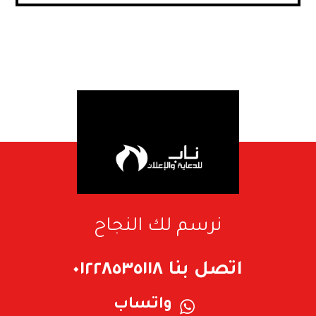
نرسم لك النجاح
اتصل بنا ٠١٢٢٨٥٣٥١١٨
واتساب