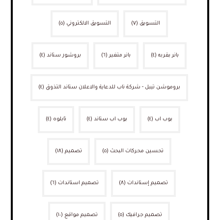
التسويق
(٧)
التسويق الالكتروني
(٥)
بانر بقربه
(٤)
بانر متغير
(٦)
بروشور ستاند
(٤)
بروموشن تيبل - شركة ناب للدعاية والاعلان ستاند التذوق
(٤)
بوب اب
(٤)
بوب اب ستاند
(٤)
تابلوه
(٤)
تحسين محركات البحث
(٥)
تصميم
(١٨)
تصميم إستاندات
(٨)
تصميم استاندات
(٦)
تصميم جرافيك
(٥)
تصميم مواقع
(١٠)