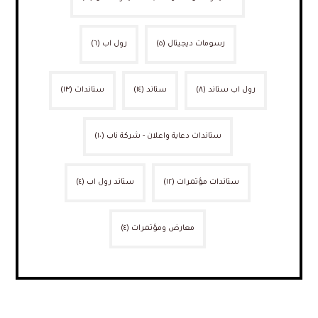
رسومات ديجيتال
(٥)
رول اب
(٦)
رول اب ستاند
(٨)
ستاند
(١٤)
ستاندات
(١٣)
ستاندات دعاية واعلان - شركة ناب
(١٠)
ستاندات مؤتمرات
(١٢)
ستاند رول اب
(٤)
معارض ومؤتمرات
(٤)