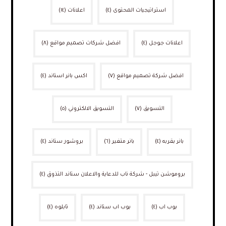
استراتيجيات المحتوى
(٤)
اعلانات
(١٤)
اعلانات جوجل
(٤)
افضل شركات تصميم مواقع
(٨)
افضل شركة تصميم مواقع
(٧)
اكس بانر استاند
(٤)
التسويق
(٧)
التسويق الالكتروني
(٥)
بانر بقربه
(٤)
بانر متغير
(٦)
بروشور ستاند
(٤)
بروموشن تيبل - شركة ناب للدعاية والاعلان ستاند التذوق
(٤)
بوب اب
(٤)
بوب اب ستاند
(٤)
تابلوه
(٤)