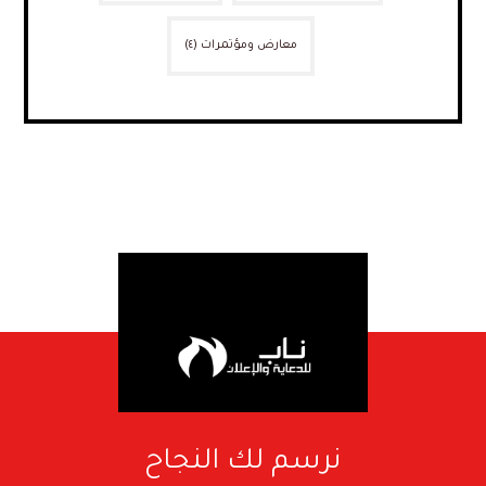
معارض ومؤتمرات
(٤)
نرسم لك النجاح