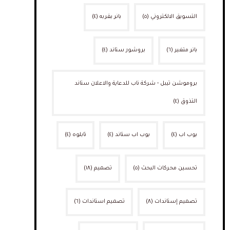
التسويق الالكتروني
(٥)
بانر بقربه
(٤)
بانر متغير
(٦)
بروشور ستاند
(٤)
بروموشن تيبل - شركة ناب للدعاية والاعلان ستاند
التذوق
(٤)
بوب اب
(٤)
بوب اب ستاند
(٤)
تابلوه
(٤)
تحسين محركات البحث
(٥)
تصميم
(١٨)
تصميم إستاندات
(٨)
تصميم استاندات
(٦)