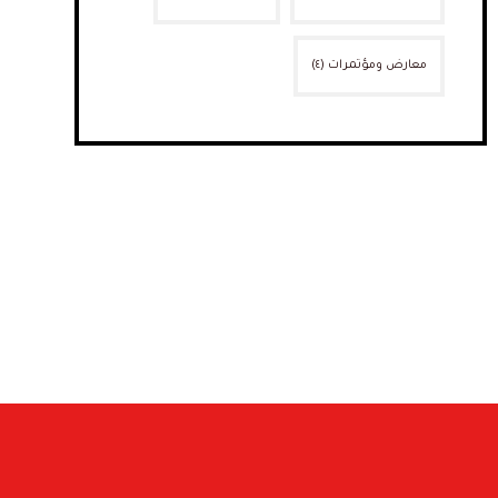
معارض ومؤتمرات
(٤)